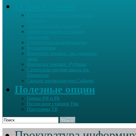
О поселении
Карта партнера СП Сабаевский
сельсовет
СП Сабаевский сельсовет
Общие сведения о сельском
поселении
Статистическая информация
Фотоальбомы
Именитые земляки. Заслуженные
люди
Именитые земляки. Рубрика
Сабаевская средняя школа им.
Шарипова
Скачать энциклопедию Сабаево
Полезные опции
Гимны РФ и РБ
Расписание станция Уфа
Программа ТВ
Поиск
Прокуратура информир