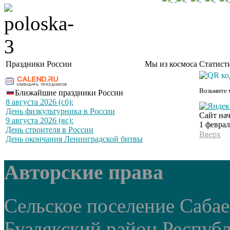
Праздники России
Мы из космоса
Статист
Возьмите 
Ближайшие праздники России
8 августа 2026 (сб):
День физкультурника в России
Сайт нач
9 августа 2026 (вс):
1 феврал
День строителя в России
Вверх
День окончания Ленинградской битвы
Авторские права
Сельское поселение Саба
Буздякский район Респуб