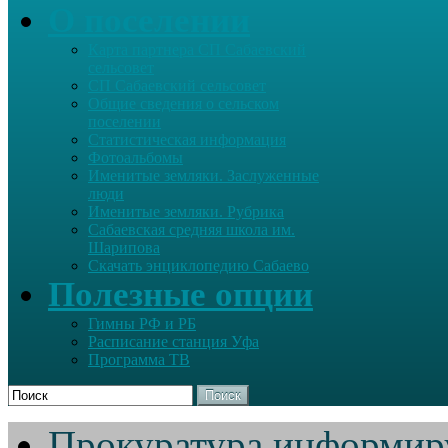
О поселении
Карта партнера СП Сабаевский
сельсовет
СП Сабаевский сельсовет
Общие сведения о сельском
поселении
Статистическая информация
Фотоальбомы
Именитые земляки. Заслуженные
люди
Именитые земляки. Рубрика
Сабаевская средняя школа им.
Шарипова
Скачать энциклопедию Сабаево
Полезные опции
Гимны РФ и РБ
Расписание станция Уфа
Программа ТВ
Поиск
Прокуратура информир