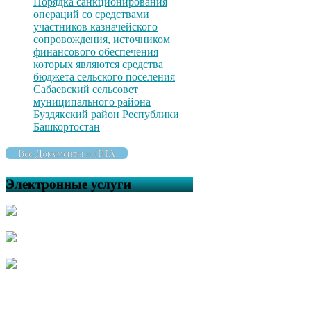
Порядка санкционирования
операций со средствами
участников казначейского
сопровождения, источником
финансового обеспечения
которых являются средства
бюджета сельского поселения
Сабаевский сельсовет
муниципального района
Буздякский район Республики
Башкортостан
Все Документы и НПА
Электронные услуги